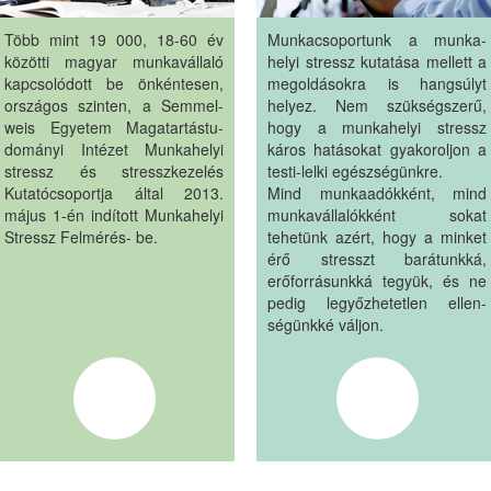
Több mint 19 000, 18-60 év
Munkacsoportunk a munka-
közötti magyar munkavállaló
helyi stressz kutatása mellett a
kapcsolódott be önkéntesen,
megoldásokra is hangsúlyt
országos szinten, a Semmel-
helyez. Nem szükségszerű,
weis Egyetem Magatartástu-
hogy a munkahelyi stressz
dományi Intézet Munkahelyi
káros hatásokat gyakoroljon a
stressz és stresszkezelés
testi-lelki egészségünkre.
Kutatócsoportja által 2013.
Mind munkaadókként, mind
május 1-én indított Munkahelyi
munkavállalókként sokat
Stressz Felmérés- be.
tehetünk azért, hogy a minket
érő stresszt barátunkká,
erőforrásunkká tegyük, és ne
pedig legyőzhetetlen ellen-
ségünkké váljon.