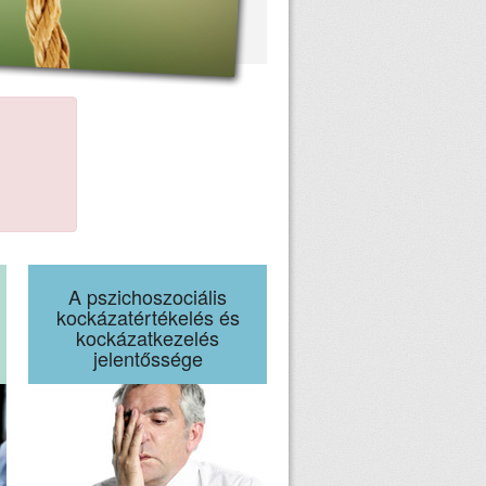
A pszichoszociális
kockázatértékelés és
kockázatkezelés
jelentőssége