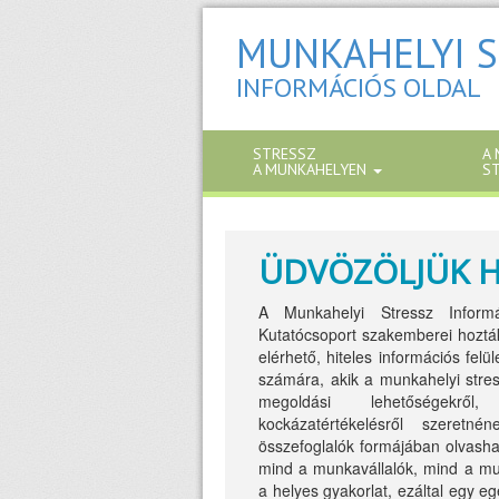
MUNKAHELYI S
INFORMÁCIÓS OLDAL
STRESSZ
A 
A MUNKAHELYEN
S
ÜDVÖZÖLJÜK 
A Munkahelyi Stressz Inform
Kutatócsoport szakemberei hozták
elérhető, hiteles információs fel
számára, akik a munkahelyi stres
megoldási lehetőségekről
kockázatértékelésről szeretn
összefoglalók formájában olvasha
mind a munkavállalók, mind a m
a helyes gyakorlat, ezáltal egy 