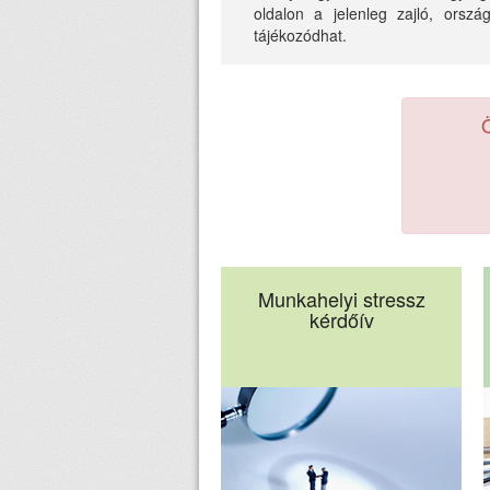
oldalon a jelenleg zajló, orszá
tájékozódhat.
Ö
Munkahelyi stressz
kérdőív