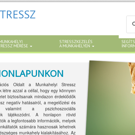
TRESSZ
MUNKAHELYI
STRESSZKEZELÉS
SEGÍTS
TRESSZ MÉRÉSE
A MUNKAHELYEN
INFOR
HONLAPUNKON
ációs Oldalt a Munkahelyi Stressz
 létre azzal a céllal, hogy egy könnyen
ületet biztosítsanak mindazon érdeklődők
sz negatív hatásairól, a megelőzési és
, valamint a pszichoszociális
ének tájékozódni. A honlapon rövid
tók a legfontosabb információk, melyek
unkáltatók számára hasznosak lehetnek
egészséges munkahely kialakításához. Az